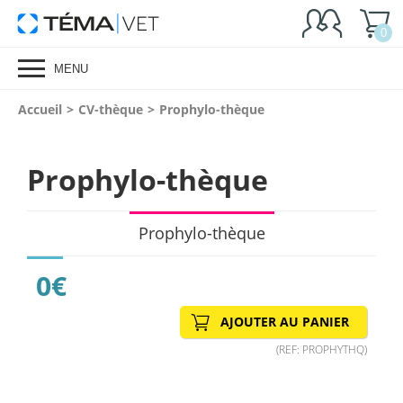
0
MENU
Vous
Accueil
>
CV-thèque
>
Prophylo-thèque
êtes
ici
:
Prophylo-thèque
Prophylo-thèque
0
€
(REF: PROPHYTHQ)